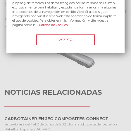
propias y de terceros. Los datos recogidos por las mismas se utilizan
proyecto Carbotainer reafirma su compromiso con
exclusivamente para habilitar y estudiar de forma anónima algunas
la transición energética y se pone a la vanguardia en
interacciones de la navegación en el sitio Web. Si usted sigue
navegando por nuestro sitio Web está aceptando de forma implícita
el sector del almacenamiento de hidrógeno para
el uso de cookies. Para obtener más información, visite nuestra
una gestión y una movilidad más sostenible.
página sobre la
Política de Cookies
ACEPTO
NOTICIAS RELACIONADAS
CARBOTAINER EN JEC COMPOSITES CONNECT
Se celebrará del 1 al 2 de Junio de 2021, formando parte del pabellón
Pabellón España 2 AEMAC...