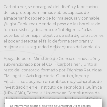
Carbotainer, se encargará del diseño y fabricación
de los prototipos mínimos viables capaces de
almacenar hidrógeno de forma segura y confiable,
@light-Tank, reduciendo el peso de las botellas de
forma drástica y dotando de “inteligencia” a las
botellas. El principal objetivo de esta digitalización es
el poder detectar el fallo de forma temprana y
mejorar así la seguridad del conjunto del vehículo.
Apoyado por el Ministerio de Ciencia e Innovación y
subvencionado por el CDTI, Carbotainer , junto al
resto del consorcio, formado por Técnicas Reunidas,
FM Logistic, Avia Ingeniería, Cikautxo, Idneo y
Fractalia, se apoyarán en ámbitos muy concretos de
investigación en el Instituto de Tecnología Química
(UPV-CSIC), Tecnalia, Universidad Complutense de
Madrid, Universidad Autónoma de Madrid, el Centro
Nacional del Hidrógeno y Eurecat. Con este
Le informamos de que el sitio web de Carbotainer utiliza cookies