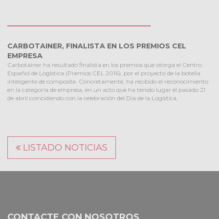
CARBOTAINER, FINALISTA EN LOS PREMIOS CEL
EMPRESA
Carbotainer ha resultado finalista en los premios que otorga el Centro
Español de Logística (Premios CEL 2016), por el proyecto de la botella
inteligente de composite. Concretamente, ha recibido el reconocimiento
en la categoría de empresa, en un acto que ha tenido lugar el pasado 21
de abril coincidiendo con la celebración del Día de la Logística.
Ç
LISTADO NOTICIAS
CONTACTE CON NOSOTROS