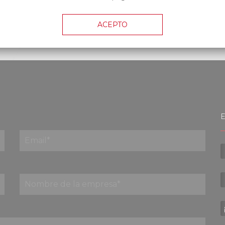
Ç
ACEPTO
E