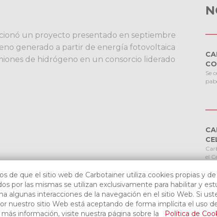
N
ncionó un proyecto presentado en septiembre
geno generado a partir de energía fotovoltaica
CA
amiones de hidrógeno en un consorcio liderado
CO
Se c
pab
CA
CE
Carb
el C
proy
Conc
 de que el sitio web de Carbotainer utiliza cookies propias y de
cate
os por las mismas se utilizan exclusivamente para habilitar y est
pasa
a algunas interacciones de la navegación en el sitio Web. Si ust
Logí
r nuestro sitio Web está aceptando de forma implícita el uso de
más información, visite nuestra página sobre la
Política de Coo