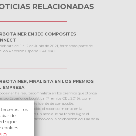
OTICIAS RELACIONADAS
RBOTAINER EN JEC COMPOSITES
NNECT
elebrará del 1 al 2 de Junio de 2021, formando parte del
ellón Pabellón España 2 AEMAC...
RBOTAINER, FINALISTA EN LOS PREMIOS
L EMPRESA
otainer ha resultado finalista en los premios que otorga
entro Español de Logística (Premios CEL 2016), por el
ecto de la botella inteligente de composite.
retamente, ha recibido el reconocimiento en la
 terceros. Los
goría de empresa, en un acto que ha tenido lugar el
udiar de
do 21 de abril coincidiendo con la celebración del Día de la
ed sigue
stica.
 cookies.
kies