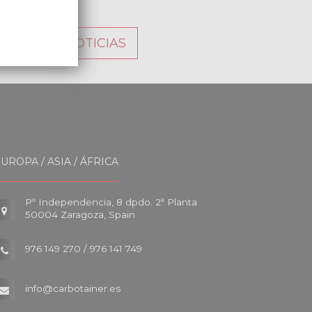
LISTADO NOTICIAS
UROPA / ASIA / ÁFRICA
Pº Independencia, 8 dpdo. 2ª Planta
50004 Zaragoza, Spain
976 149 270 / 976 141 749
info@carbotainer.es